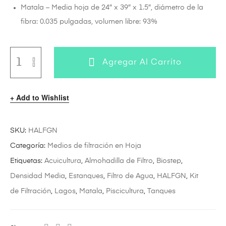
Matala – Media hoja de 24″ x 39″ x 1.5″, diámetro de la
fibra: 0.035 pulgadas, volumen libre: 93%
Agregar Al Carrito
Add to Wishlist
SKU:
HALFGN
Categoría:
Medios de filtración en Hoja
Etiquetas:
Acuicultura
,
Almohadilla de Filtro
,
Biostep
,
Densidad Media
,
Estanques
,
Filtro de Agua
,
HALFGN
,
Kit
de Filtración
,
Lagos
,
Matala
,
Piscicultura
,
Tanques