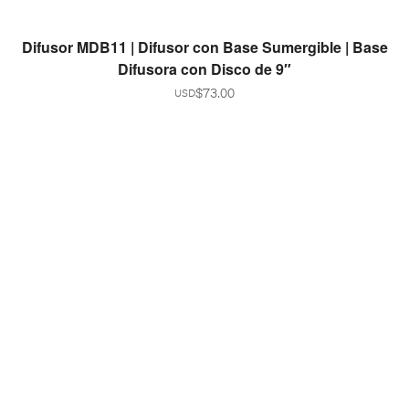
READ MORE
Difusor MDB11 | Difusor con Base Sumergible | Base
Difusora con Disco de 9″
$
73.00
USD