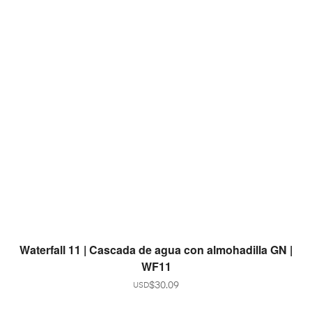
AGREGAR AL CARRITO
Waterfall 11 | Cascada de agua con almohadilla GN |
WF11
$
30.09
USD