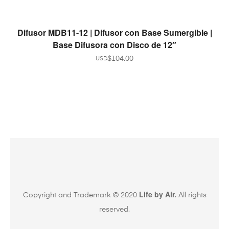
READ MORE
Difusor MDB11-12 | Difusor con Base Sumergible |
Base Difusora con Disco de 12″
$
104.00
USD
Life by Air
Copyright and Trademark © 2020
. All rights
reserved.