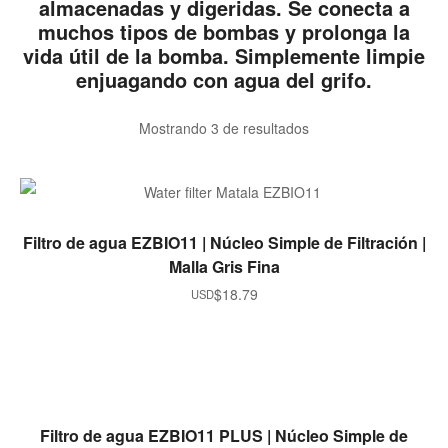
almacenadas y digeridas. Se conecta a
muchos tipos de bombas y
prolonga la
vida útil
de la bomba. Simplemente limpie
enjuagando con agua del grifo.
Mostrando 3 de resultados
AGREGAR AL CARRITO
Filtro de agua EZBIO11 | Núcleo Simple de Filtración |
Malla Gris Fina
$
18.79
USD
OUT OF STOCK
READ MORE
Filtro de agua EZBIO11 PLUS | Núcleo Simple de