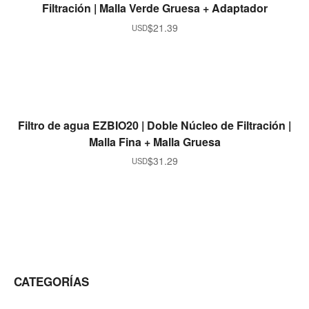
Filtración | Malla Verde Gruesa + Adaptador
$
21.39
USD
OUT OF STOCK
READ MORE
Filtro de agua EZBIO20 | Doble Núcleo de Filtración |
Malla Fina + Malla Gruesa
$
31.29
USD
CATEGORÍAS